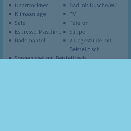
Haartrockner
Bad mit Dusche/WC
Klimaanlage
TV
Safe
Telefon
Espresso-Maschine
Slipper
Bademantel
2 Liegestühle mit
Beistelltisch
Sonneninsel mit Beistelltisch
Weiter zur An- & Abreise
Zusätzliche Ausstattung
separater Check-In
kostenfreie
Getränke in der
Minibar
kostenfreier
Spielekonsole
Internetzugang
Zugang zur X-
kostenfreier