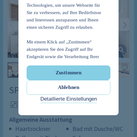
Technologien, um unsere Webseite für
Sie zu verbessern, auf Ihre Bedürfnisse
und Interessen anzupassen und Ihnen
einen sicheren Zugriff zu erlauben.
Mit einem Klick auf „Zustimmen“
akzeptieren Sie den Zugriff auf Ihr
Endgerät sowie die Verarbeitung Ihrer
Daten, der webseiten- sowie partner- und
geräteübergreifenden Erstellung und
Zustimmen
Verarbeitung von Nutzerprofilen sowie
der Weitergabe Ihrer Daten an Dritte.
SPA Balkonkabine
Ablehnen
Dies beinhaltet die Nutzung Ihrer Daten
Detaillierte Einstellungen
für personalisierte Werbung und die
ca. 17m²,
Balcony
5m²
1
-
4
Pers
.
Übermittlung von Daten an Partner in
sogenannten Drittstaaten (Art. 49
Allgemeine Ausstattung
DSGVO). Drittstaaten im Sinne der
Haartrockner
Bad mit Dusche/WC
Datenschutzgrundverordnung (DSGVO)