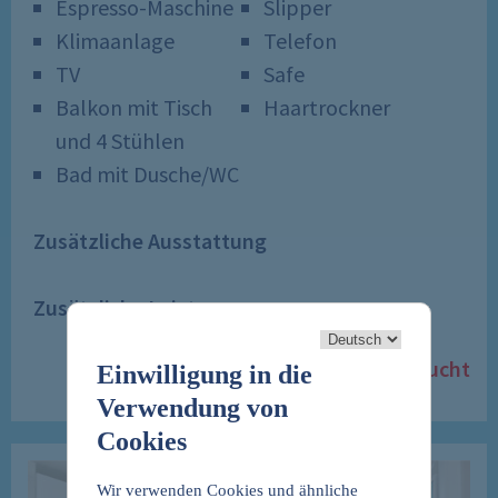
Espresso-Maschine
Slipper
Klimaanlage
Telefon
TV
Safe
Balkon mit Tisch
Haartrockner
und 4 Stühlen
Bad mit Dusche/WC
Zusätzliche Ausstattung
Zusätzliche Leistungen
Kabine ausgebucht
Einwilligung in die
Verwendung von
Cookies
Wir verwenden Cookies und ähnliche