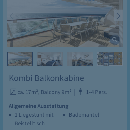
Kombi Balkonkabine
ca. 17m²,
Balcony
9m²
1
-
4
Pers
.
Allgemeine Ausstattung
1 Liegestuhl mit
Bademantel
Beistelltisch