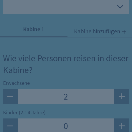
®
Mein Schiff
Inklusivleistungen
Kabine
1
Kabine hinzufügen
Übersicht schließen
Wie viele Personen reisen in dieser
Kabine?
Erwachsene
Kinder (2-14 Jahre)